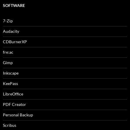
SOFTWARE
7-Zip
Audacity
CDBurnerXP
fre:ac
Gimp
Inkscape
KeePass
LibreOffice
PDF Creator
Personal Backup
Scribus