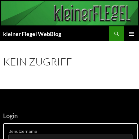
Zum
Inhalt
springen
Suchen
kleiner Flegel WebBlog
PRIMÄR
MENÜ
KEIN ZUGRIFF
Login
Benutzername