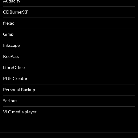
Audacity
CDBurnerXP
fre:ac
Gimp
Inkscape
KeePass
LibreOffice
PDF Creator
Personal Backup
Scribus
VLC media player