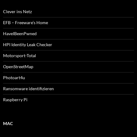
Clever ins Netz
EFB – Freeware’s Home
HaveIBeenPwned
HPI Identity Leak Checker
Motorsport-Total
OpenStreetMap
Photoart4u
Ransomware identifizieren
Raspberry Pi
MAC