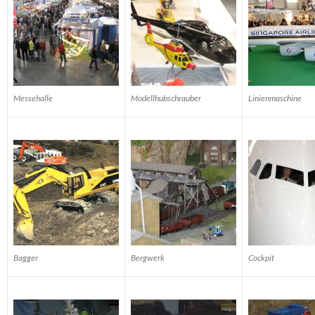
Messehalle
Modellhubschrauber
Linienmaschine
Bagger
Bergwerk
Cockpit