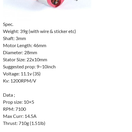
Spec.
Weight: 39g (with wire & sticker etc)
Shaft: 3mm
Motor Length: 46mm
Diameter: 28mm
Stator Size: 22x10mm
Suggested prop: 9~10inch
Voltage: 11.1v (3S)
Kv: 1200RPM/V
Data ;
Prop size: 10×5
RPM: 7100
Max Curr: 14.5A
Thrust: 710g (1.51lb)