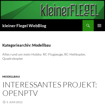
Zum
Inhalt
springen
Suchen
kleiner Flegel WebBlog
PRIMÄR
MENÜ
Kategoriearchiv: Modellbau
Alles rund um mein Hobby: RC-Flugzeuge, RC-Helikopter,
Quadrokopter
MODELLBAU
INTERESSANTES PROJEKT:
OPENPTV
3. JUNI 2012