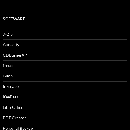
SOFTWARE
7-Zip
Audacity
CDBurnerXP
fre:ac
Gimp
Inkscape
KeePass
LibreOffice
PDF Creator
Personal Backup